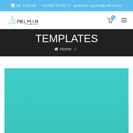
Att. Cliente:
+34 967 34 56 11 - pielman.spain@yahoo.es
0
TEMPLATES
Home