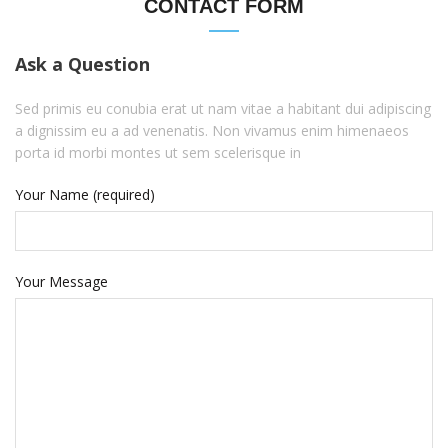
CONTACT FORM
Ask a Question
Sed primis eu conubia erat ut nam vitae a habitant dui adipiscing
a dignissim eu a ad venenatis. Non vivamus enim himenaeos
porta id morbi montes ut sem scelerisque in
Your Name (required)
Your Message