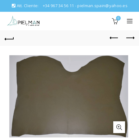
Att. Cliente:
+34 967 34 56 11 - pielman.spain@yahoo.es
0